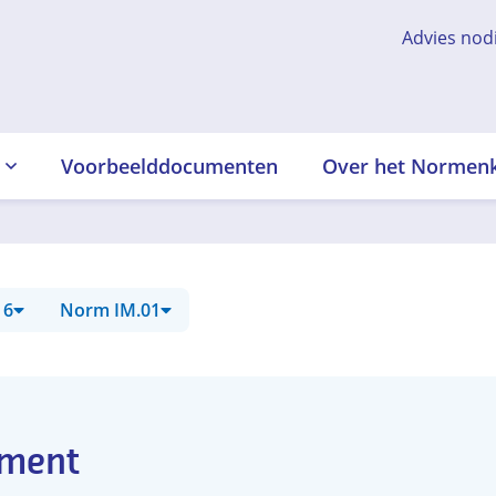
Advies nod
Voorbeelddocumenten
Over het Normen
 6
Norm IM.01
ement