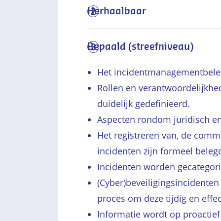
Herhaalbaar
2
Bepaald (streefniveau)
3
Het incidentmanagementbele
Rollen en verantwoordelijkhe
duidelijk gedefinieerd.
Aspecten rondom juridisch en
Het registreren van, de commu
incidenten zijn formeel belegd
Incidenten worden gecategori
(Cyber)beveiligingsincidente
proces om deze tijdig en effec
Informatie wordt op proactie