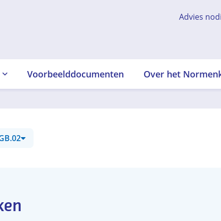
Advies nod
Voorbeelddocumenten
Over het Normen
GB.02
ken