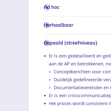
Ad hoc
1
Herhaalbaar
2
Bepaald (streefniveau)
3
Er is een gedetailleerd en g
aan de AP en betrokkenen, me
Conceptberichten voor com
Duidelijk gedefinieerde ve
Documentatievereisten en t
Er is een crisiscommunicatie
Het proces wordt consistent 