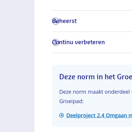
Beheerst
4
Continu verbeteren
5
Deze norm in het Gro
Deze norm maakt onderdeel ui
Groeipad:
Deelproject 2.4 Omgaan m