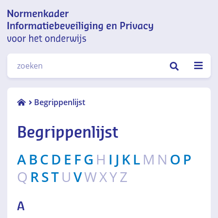
Normenkader informatiebeveiliging
ZOEKEN
en privacy voor het onderwijs
Begrippenlijst
Begrippenlijst
A
B
C
D
E
F
G
H
I
J
K
L
M
N
O
P
Q
R
S
T
U
V
W
X
Y
Z
A