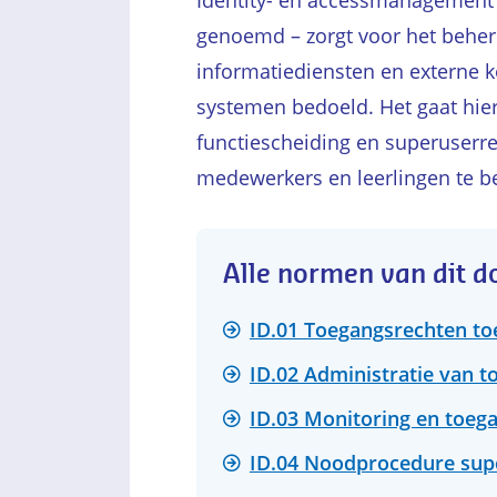
Identity- en accessmanagement (
genoemd – zorgt voor het behere
informatiediensten en externe 
systemen bedoeld. Het gaat hie
functiescheiding en superuserre
medewerkers en leerlingen te b
Alle normen van dit 
ID.01 Toegangsrechten to
ID.02 Administratie van 
ID.03 Monitoring en toeg
ID.04 Noodprocedure sup