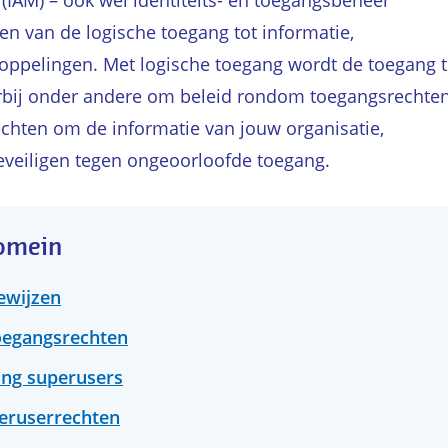
IAM) – ook wel identiteits- en toegangsbeheer
n van de logische toegang tot informatie,
koppelingen. Met logische toegang wordt de toegang t
rbij onder andere om beleid rondom toegangsrechten
chten om de informatie van jouw organisatie,
eveiligen tegen ongeoorloofde toegang.
domein
ewijzen
toegangsrechten
ang superusers
eruserrechten