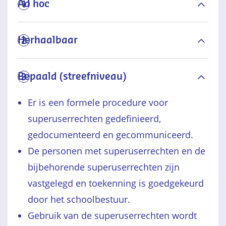
Ad hoc
1
Herhaalbaar
2
Bepaald (streefniveau)
3
Er is een formele procedure voor
superuserrechten gedefinieerd,
gedocumenteerd en gecommuniceerd.
De personen met superuserrechten en de
bijbehorende superuserrechten zijn
vastgelegd en toekenning is goedgekeurd
door het schoolbestuur.
Gebruik van de superuserrechten wordt