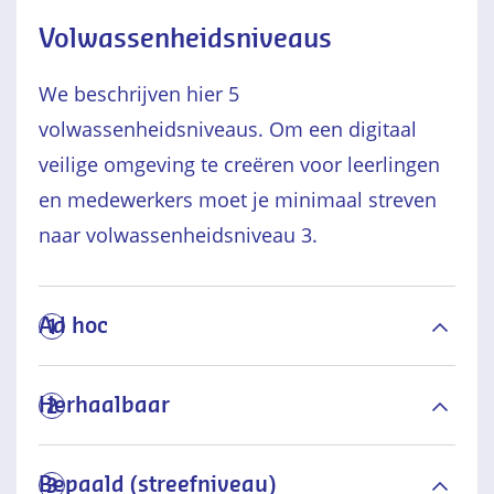
Volwassenheidsniveaus
We beschrijven hier 5
volwassenheidsniveaus. Om een digitaal
veilige omgeving te creëren voor leerlingen
en medewerkers moet je minimaal streven
naar volwassenheidsniveau 3.
Ad hoc
1
Herhaalbaar
2
Bepaald (streefniveau)
3