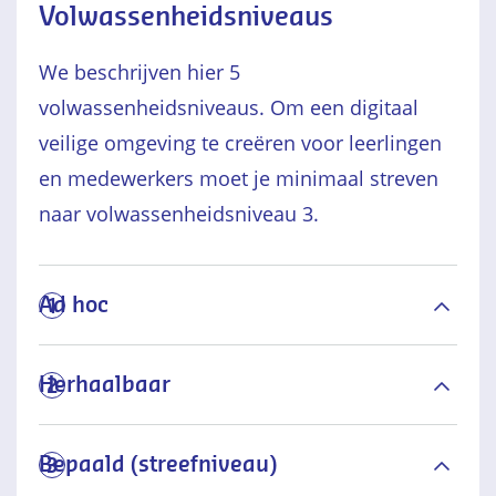
Volwassenheidsniveaus
We beschrijven hier 5
volwassenheidsniveaus. Om een digitaal
veilige omgeving te creëren voor leerlingen
en medewerkers moet je minimaal streven
naar volwassenheidsniveau 3.
Ad hoc
1
Herhaalbaar
2
Bepaald (streefniveau)
3