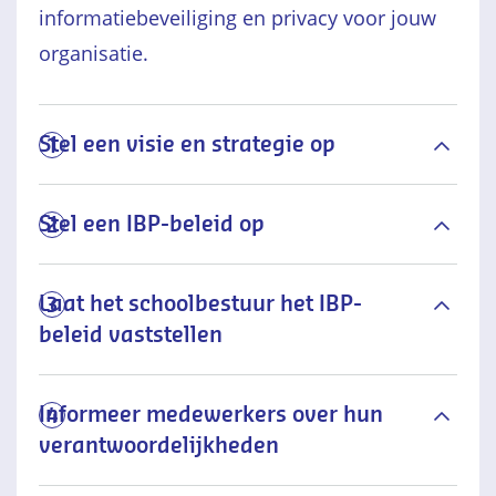
informatiebeveiliging en privacy voor jouw
organisatie.
Stel een visie en strategie op
1
Stel een IBP-beleid op
2
Laat het schoolbestuur het IBP-
3
beleid vaststellen
Informeer medewerkers over hun
4
verantwoordelijkheden