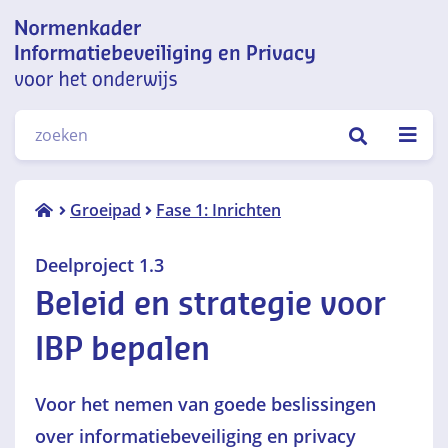
Normenkader informatiebeveiliging
ZOEKEN
en privacy voor het onderwijs
Deelproject
Groeipad
Fase 1: Inrichten
1.3 Beleid
en
Deelproject 1.3
strategie
Beleid en strategie voor
voor IBP
bepalen
IBP bepalen
Voor het nemen van goede beslissingen
over informatiebeveiliging en privacy