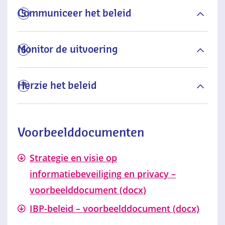
Communiceer het beleid
5
Monitor de uitvoering
6
Herzie het beleid
7
Voorbeelddocumenten
Strategie en visie op
informatiebeveiliging en privacy –
voorbeelddocument (docx)
IBP-beleid – voorbeelddocument (docx)