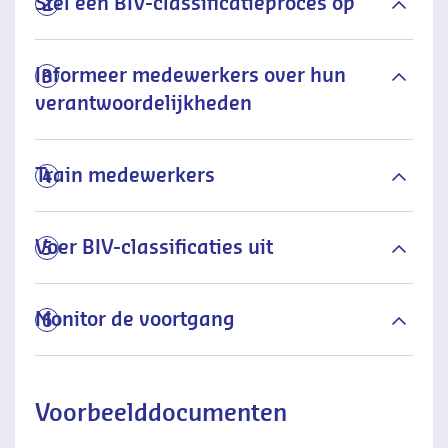
Stel een BIV-classificatieproces op
2
Informeer medewerkers over hun
3
verantwoordelijkheden
Train medewerkers
4
Voer BIV-classificaties uit
5
Monitor de voortgang
6
Voorbeelddocumenten