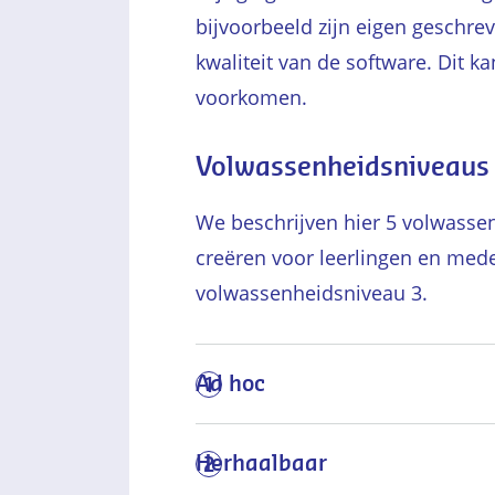
bijvoorbeeld zijn eigen geschre
kwaliteit van de software. Dit k
voorkomen.
Volwassenheidsniveaus
We beschrijven hier 5 volwassen
creëren voor leerlingen en med
volwassenheidsniveau 3.
Ad hoc
1
Herhaalbaar
2