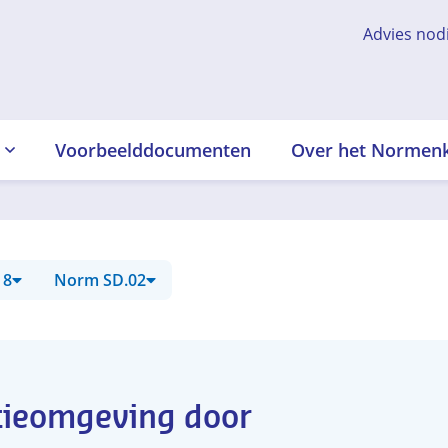
Advies nod
Voorbeelddocumenten
Over het Normen
 8
Norm SD.02
tieomgeving door