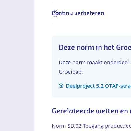
Continu verbeteren
5
Deze norm in het Gro
Deze norm maakt onderdeel ui
Groeipad:
Deelproject 5.2 OTAP-stra
Gerelateerde wetten en
Norm SD.02 Toegang productieom