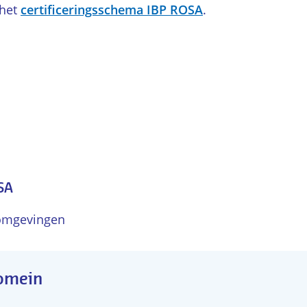
 het
certificeringsschema IBP ROSA
.
SA
 omgevingen
domein