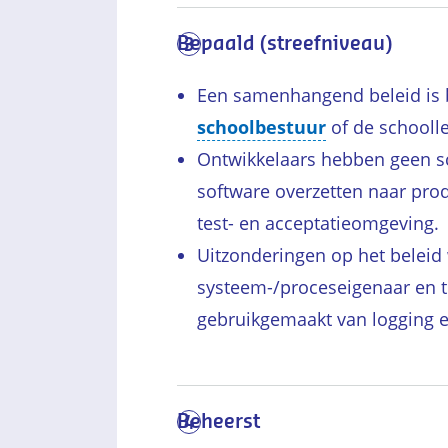
Bepaald (streefniveau)
3
Een samenhangend beleid is 
schoolbestuur
of de schoolle
Ontwikkelaars hebben geen sc
software overzetten naar prod
test- en acceptatieomgeving.
Uitzonderingen op het belei
systeem-/proceseigenaar en ti
gebruikgemaakt van logging e
Beheerst
4