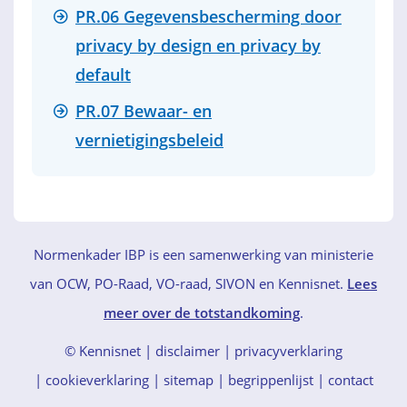
PR.06 Gegevensbescherming door
privacy by design en privacy by
default
PR.07 Bewaar- en
vernietigingsbeleid
Normenkader IBP is een samenwerking van ministerie
van OCW, PO-Raad, VO-raad, SIVON en Kennisnet.
Lees
meer over de totstandkoming
.
© Kennisnet
disclaimer
|
privacyverklaring
|
cookieverklaring
|
sitemap
|
begrippenlijst
|
contact