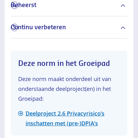
Beheerst
4
Continu verbeteren
5
Deze norm in het Groeipad
Deze norm maakt onderdeel uit van
onderstaande deelproject(en) in het
Groeipad:
Deelproject 2.6 Privacyrisico’s
inschatten met (pre-)DPIA’s