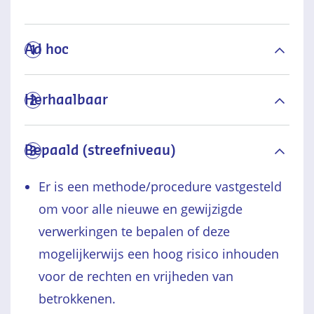
Ad hoc
1
Herhaalbaar
2
Bepaald (streefniveau)
3
Er is een methode/procedure vastgesteld
om voor alle nieuwe en gewijzigde
verwerkingen te bepalen of deze
mogelijkerwijs een hoog risico inhouden
voor de rechten en vrijheden van
betrokkenen.