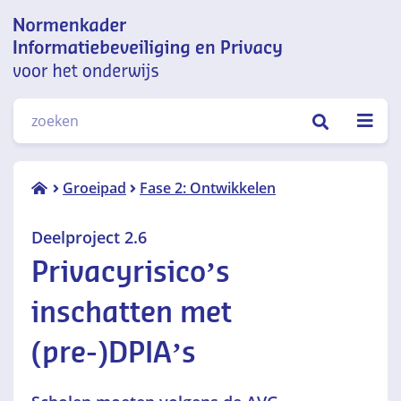
Normenkader informatiebeveiliging
ZOEKEN
en privacy voor het onderwijs
Deelproject
Groeipad
Fase 2: Ontwikkelen
2.6
Privacyrisico’s
Deelproject 2.6
inschatten
Privacyrisico’s
met
(pre-)DPIA’s
inschatten met
(pre-)DPIA’s