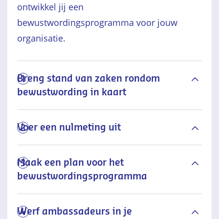
ontwikkel jij een
bewustwordingsprogramma voor jouw
organisatie.
Breng stand van zaken rondom
1
bewustwording in kaart
Voer een nulmeting uit
2
Maak een plan voor het
3
bewustwordingsprogramma
Werf ambassadeurs in je
4