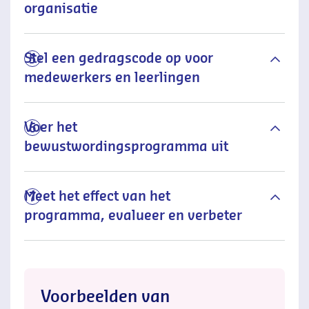
organisatie
Stel een gedragscode op voor
5
medewerkers en leerlingen
Voer het
6
bewustwordingsprogramma uit
Meet het effect van het
7
programma, evalueer en verbeter
Voorbeelden van