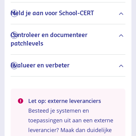
Meld je aan voor School-CERT
4
Controleer en documenteer
5
patchlevels
Evalueer en verbeter
6
Let op: externe leveranciers
Besteed je systemen en
toepassingen uit aan een externe
leverancier? Maak dan duidelijke