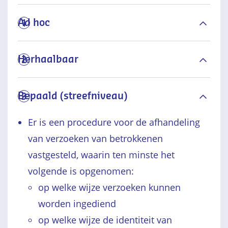
Ad hoc
1
Herhaalbaar
2
Bepaald (streefniveau)
3
Er is een procedure voor de afhandeling
van verzoeken van betrokkenen
vastgesteld, waarin ten minste het
volgende is opgenomen:
op welke wijze verzoeken kunnen
worden ingediend
op welke wijze de identiteit van