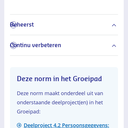
Beheerst
4
Continu verbeteren
5
Deze norm in het Groeipad
Deze norm maakt onderdeel uit van
onderstaande deelproject(en) in het
Groeipad:
Deelproject 4.2 Persoonsgegevens: