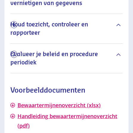
vernietigen van gegevens
Houd toezicht, controleer en
6
rapporteer
Evalueer je beleid en procedure
7
periodiek
Voorbeelddocumenten
Bewaartermijnenoverzicht (xlsx)
Handleiding bewaartermijnenoverzicht
(pdf)