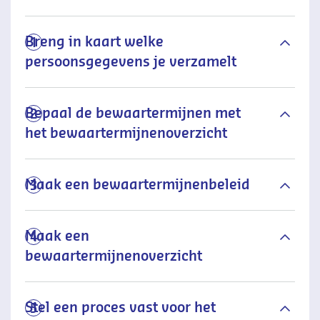
Breng in kaart welke
1
persoonsgegevens je verzamelt
Bepaal de bewaartermijnen met
2
het bewaartermijnenoverzicht
Maak een bewaartermijnenbeleid
3
Maak een
4
bewaartermijnenoverzicht
Stel een proces vast voor het
5