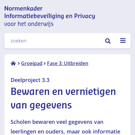
Normenkader informatiebeveiliging
ZOEKEN
en privacy voor het onderwijs
Deelproject
Groeipad
Fase 3: Uitbreiden
3.3
Bewaren
Deelproject 3.3
en
Bewaren en vernietigen
vernietigen
van
van gegevens
gegevens
Scholen bewaren veel gegevens van
leerlingen en ouders, maar ook informatie