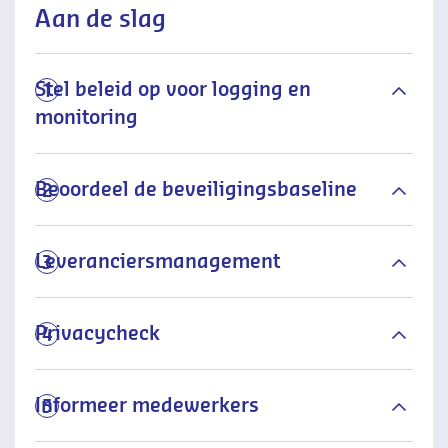
Aan de slag
Stel beleid op voor logging en
1
monitoring
Beoordeel de beveiligingsbaseline
2
Leveranciersmanagement
3
Privacycheck
4
Informeer medewerkers
5