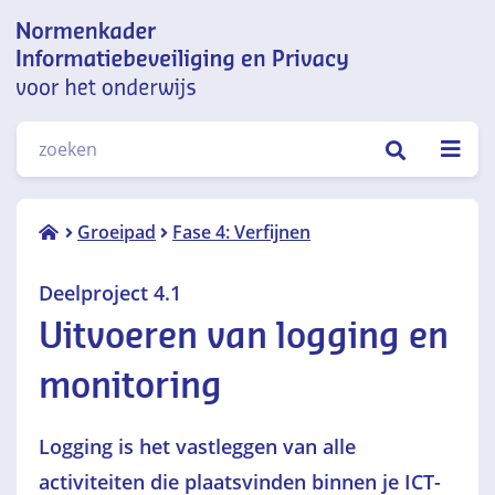
Normenkader informatiebeveiliging
ZOEKEN
en privacy voor het onderwijs
Deelproject
Groeipad
Fase 4: Verfijnen
4.1
Uitvoeren
Deelproject 4.1
van logging
Uitvoeren van logging en
en
monitoring
monitoring
Logging is het vastleggen van alle
activiteiten die plaatsvinden binnen je ICT-