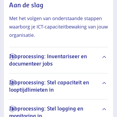
Aan de slag
Met het volgen van onderstaande stappen
waarborg je ICT-capaciteitbewaking van jouw
organisatie.
Jobprocessing: Inventariseer en
1
documenteer jobs
Jobprocessing: Stel capaciteit en
2
looptijdlimieten in
Jobprocessing: Stel logging en
3
monitoring in