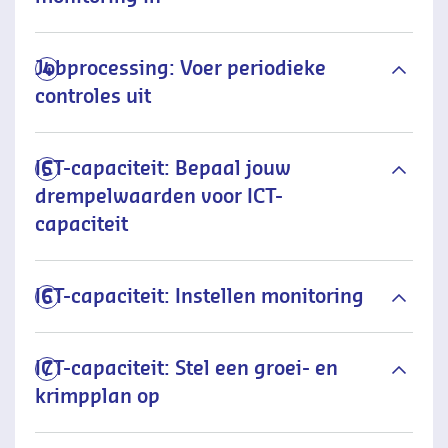
Jobprocessing: Voer periodieke
4
controles uit
ICT-capaciteit: Bepaal jouw
5
drempelwaarden voor ICT-
capaciteit
ICT-capaciteit: Instellen monitoring
6
ICT-capaciteit: Stel een groei- en
7
krimpplan op